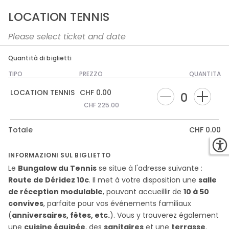
LOCATION TENNIS
Please select ticket and date
2/6 QUANTITÀ E DATA
3/6 TEMPI
Quantità di biglietti
TIPO
PREZZO
QUANTITA
LOCATION TENNIS
LOCATION TENNIS
CHF
0.00
0
CHF
225.00
Scegli data
Totale
CHF
0.00
INFORMAZIONI SUL BIGLIETTO
ago 2026
Le
Bungalow du Tennis
se situe à l'adresse suivante :
Route de Déridez 10c
. Il met à votre disposition une
salle
06
07
08
09
de réception modulable
, pouvant accueillir de
10 à 50
GI
VE
SA
DO
convives
, parfaite pour vos événements familiaux
(
anniversaires, fêtes, etc.
). Vous y trouverez également
CHF
CHF
CHF
0.00
0.00
0.00
une
cuisine équipée
, des
sanitaires
et une
terrasse
.