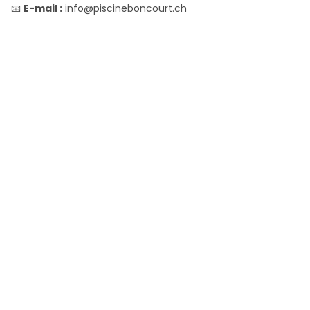
📧
E-mail :
info@piscineboncourt.ch
26
27
28
29
ME
GI
VE
SA
CHF
CHF
CHF
CHF
0.00
0.00
0.00
0.00
30
31
DO
LU
CHF
CHF
0.00
0.00
set 2026
01
02
03
04
MA
ME
GI
VE
CHF
CHF
CHF
CHF
0.00
0.00
0.00
0.00