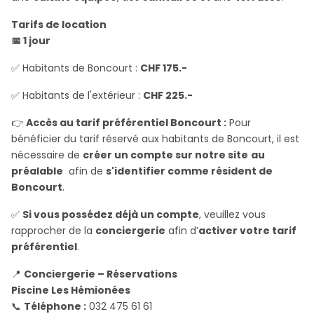
10
11
12
13
Tarifs de location
LU
MA
ME
GI
📅 1 jour
CHF
CHF
CHF
CHF
✅ Habitants de Boncourt :
CHF 175.-
0.00
0.00
0.00
0.00
✅ Habitants de l'extérieur :
CHF 225.-
14
15
16
17
VE
SA
DO
LU
👉
Accès au tarif préférentiel Boncourt :
Pour
bénéficier du tarif réservé aux habitants de Boncourt, il est
CHF
CHF
0.00
0.00
nécessaire de
créer un compte sur notre site
au
préalable
afin de
s'identifier comme résident de
18
19
20
21
Boncourt
.
MA
ME
GI
VE
✅
Si vous possédez déjà un compte
, veuillez vous
CHF
CHF
CHF
CHF
rapprocher de la
conciergerie
afin d’
activer votre tarif
0.00
0.00
0.00
0.00
préférentiel
.
22
23
24
25
📍
Conciergerie – Réservations
SA
DO
LU
MA
Piscine Les Hémionées
CHF
CHF
CHF
CHF
📞
Téléphone :
032 475 61 61
0.00
0.00
0.00
0.00