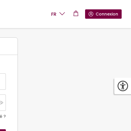
FR
Connexion
é ?